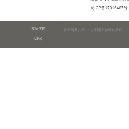
蜀ICP备17016467号
友情连接
百业网摩方店
成都博耐特园林景观
LINK