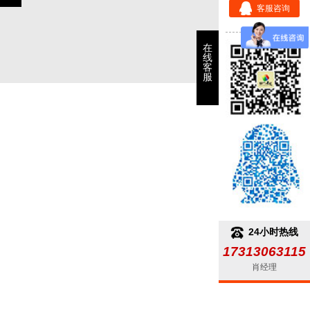
客服咨询
在
线
客
服
24小时热线
17313063115
肖经理